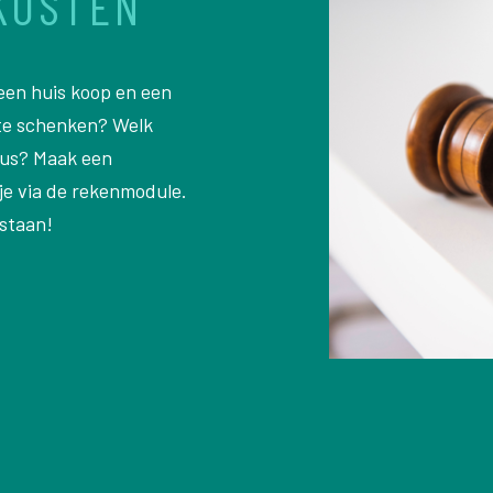
KOSTEN
 een huis koop en een
 te schenken? Welk
cus? Maak een
tje via de rekenmodule.
 staan!