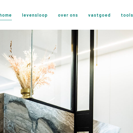
home
levensloop
over ons
vastgoed
tool